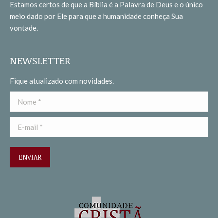
Estamos certos de que a Bíblia é a Palavra de Deus e o único
new
new
meio dado por Ele para que a humanidade conheça Sua
window
window
vontade.
NEWSLETTER
Fique atualizado com novidades.
Nome *
E-mail *
ENVIAR