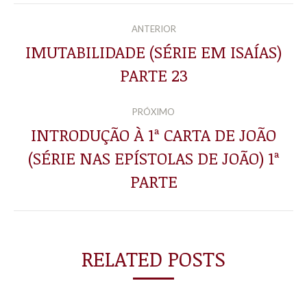
NAVEGAÇÃO
ANTERIOR
DE
IMUTABILIDADE (SÉRIE EM ISAÍAS)
Post
PARTE 23
POST:
anterior:
PRÓXIMO
INTRODUÇÃO À 1ª CARTA DE JOÃO
(SÉRIE NAS EPÍSTOLAS DE JOÃO) 1ª
Próximo
post:
PARTE
RELATED POSTS