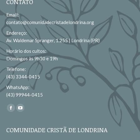
CONTATO
Email:
contato@comunidadecristadelondrina.org
Endereço:
Av. Waldemar Spranger, 1.255 | Londrina (PR)
Horário dos cultos:
Domingos às 9h30 e 19h
Telefone:
(43) 3344-0415
WhatsApp:
(43) 99944-0415
Encontre-nos em:
Facebook
YouTube
page
page
opens
opens
COMUNIDADE CRISTÃ DE LONDRINA
in
in