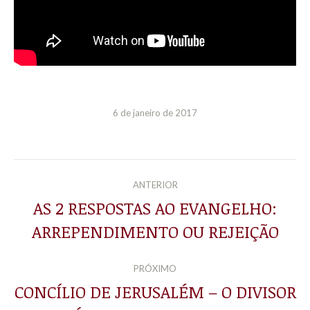
6 de janeiro de 2017
NAVEGAÇÃO
ANTERIOR
DE
AS 2 RESPOSTAS AO EVANGELHO:
Post
ARREPENDIMENTO OU REJEIÇÃO
POST:
anterior:
PRÓXIMO
CONCÍLIO DE JERUSALÉM – O DIVISOR
Próximo