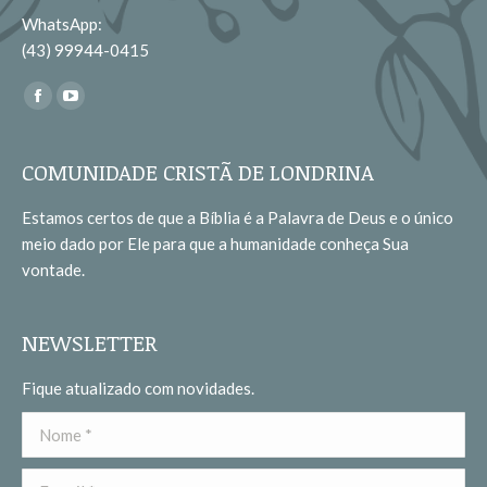
WhatsApp:
(43) 99944-0415
Encontre-nos em:
Facebook
YouTube
page
page
opens
opens
COMUNIDADE CRISTÃ DE LONDRINA
in
in
Estamos certos de que a Bíblia é a Palavra de Deus e o único
new
new
meio dado por Ele para que a humanidade conheça Sua
window
window
vontade.
NEWSLETTER
Fique atualizado com novidades.
Nome *
E-mail *