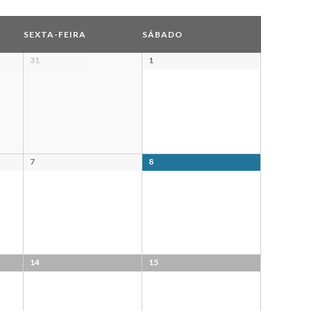
SEXTA-FEIRA
SÁBADO
31
1
7
8
14
15