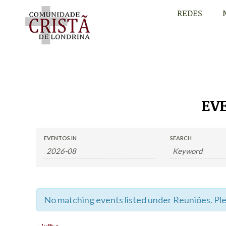
REDES
REDES
EV
EVENTS
EVENTS
EVENTOS IN
SEARCH
SEARCH
SEARCH
AND
No matching events listed under Reuniões. Pleas
VIEWS