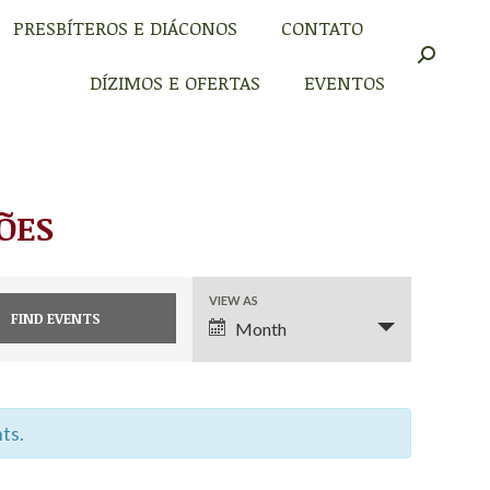
PRESBÍTEROS E DIÁCONOS
CONTATO
PRESBÍTEROS E DIÁCONOS
CONTATO
Buscar
Buscar
DÍZIMOS E OFERTAS
EVENTOS
DÍZIMOS E OFERTAS
EVENTOS
ÕES
EVENT
VIEW AS
Month
VIEWS
NAVIGATION
ts.