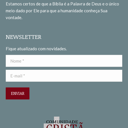
Estamos certos de que a Bíblia é a Palavra de Deus e o único
new
new
meio dado por Ele para que a humanidade conheça Sua
window
window
vontade.
NEWSLETTER
Fique atualizado com novidades.
Nome *
E-mail *
ENVIAR