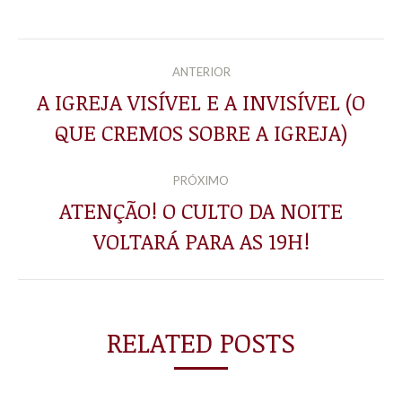
NAVEGAÇÃO
ANTERIOR
DE
A IGREJA VISÍVEL E A INVISÍVEL (O
Post
QUE CREMOS SOBRE A IGREJA)
POST:
anterior:
PRÓXIMO
ATENÇÃO! O CULTO DA NOITE
Próximo
VOLTARÁ PARA AS 19H!
post:
RELATED POSTS