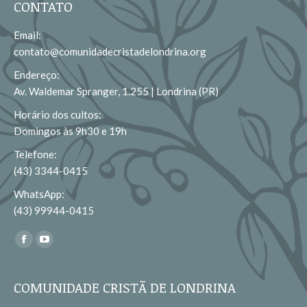
CONTATO
Email:
contato@comunidadecristadelondrina.org
Endereço:
Av. Waldemar Spranger, 1.255 | Londrina (PR)
Horário dos cultos:
Domingos às 9h30 e 19h
Telefone:
(43) 3344-0415
WhatsApp:
(43) 99944-0415
Encontre-nos em:
Facebook
YouTube
page
page
opens
opens
COMUNIDADE CRISTÃ DE LONDRINA
in
in