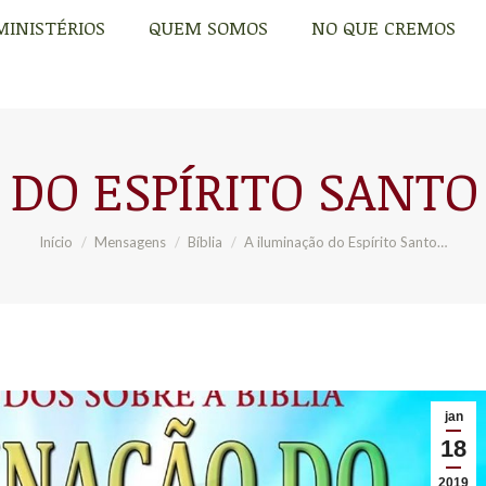
MINISTÉRIOS
QUEM SOMOS
NO QUE CREMOS
MINISTÉRIOS
QUEM SOMOS
NO QUE CREMOS
DO ESPÍRITO SANTO E
Você está aqui:
Início
Mensagens
Bíblia
A iluminação do Espírito Santo…
jan
18
2019