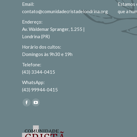
Email:
Estamos c
contato@comunidadecristadelondrina.org
que a hu
Endereço:
Av. Waldemar Spranger, 1.255 |
Londrina (PR)
Horário dos cultos:
Domingos às 9h30 e 19h
Telefone:
(43) 3344-0415
WhatsApp:
(43) 99944-0415
Encontre-nos em:
Facebook
YouTube
page
page
opens
opens
in
in