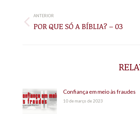
NAVEGAÇÃO
DE
ANTERIOR
POR QUE SÓ A BÍBLIA? – 03
Post
POST:
anterior:
RELA
Confiança em meio às fraudes
10 de março de 2023