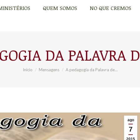
MINISTÉRIOS
QUEM SOMOS
NO QUE CREMOS
MINISTÉRIOS
QUEM SOMOS
NO QUE CREMOS
GOGIA DA PALAVRA 
Você está aqui:
Início
Mensagens
A pedagogia da Palavra de…
ago
7
2015