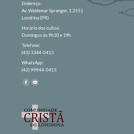
Endereço:
Av. Waldemar Spranger, 1.255 |
Londrina (PR)
Horário dos cultos:
Domingos às 9h30 e 19h
Telefone:
(43) 3344-0415
WhatsApp:
(43) 99944-0415
Encontre-nos em:
Facebook
YouTube
page
page
opens
opens
in
in
new
new
window
window