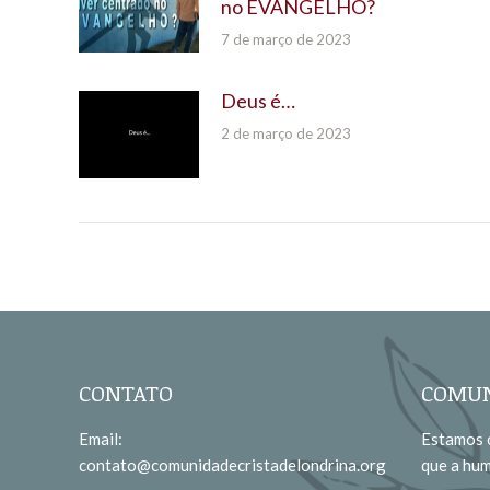
no EVANGELHO?
7 de março de 2023
Deus é…
2 de março de 2023
CONTATO
COMUN
Email:
Estamos c
contato@comunidadecristadelondrina.org
que a hu