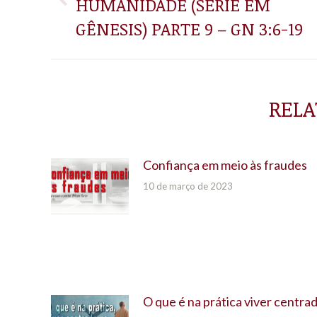
HUMANIDADE (SÉRIE EM
Post
POST:
anterior:
GÊNESIS) PARTE 9 – GN 3:6-19
RELA
Confiança em meio às fraudes
10 de março de 2023
O que é na prática viver centra