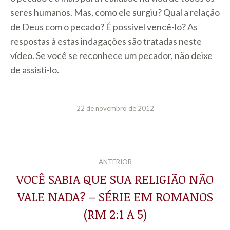
seres humanos. Mas, como ele surgiu? Qual a relação
de Deus com o pecado? É possível vencê-lo? As
respostas à estas indagações são tratadas neste
vídeo. Se você se reconhece um pecador, não deixe
de assisti-lo.
22 de novembro de 2012
NAVEGAÇÃO
ANTERIOR
DE
VOCÊ SABIA QUE SUA RELIGIÃO NÃO
VALE NADA? – SÉRIE EM ROMANOS
Post
POST:
anterior:
(RM 2:1 A 5)