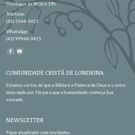
Domingos às 9h30 e 19h
Telefone:
(43) 3344-0415
WhatsApp:
(43) 99944-0415
Encontre-nos em:
Facebook
YouTube
page
page
opens
opens
COMUNIDADE CRISTÃ DE LONDRINA
in
in
Estamos certos de que a Bíblia é a Palavra de Deus e o único
new
new
meio dado por Ele para que a humanidade conheça Sua
window
window
vontade.
NEWSLETTER
Fique atualizado com novidades.