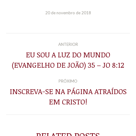
20 de novembro de 2018
NAVEGAÇÃO
ANTERIOR
DE
EU SOU A LUZ DO MUNDO
Post
(EVANGELHO DE JOÃO) 35 – JO 8:12
POST:
anterior:
PRÓXIMO
INSCREVA-SE NA PÁGINA ATRAÍDOS
Próximo
EM CRISTO!
post:
RELATED POSTS