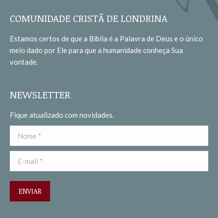
page
page
opens
opens
COMUNIDADE CRISTÃ DE LONDRINA
in
in
Estamos certos de que a Bíblia é a Palavra de Deus e o único
new
new
meio dado por Ele para que a humanidade conheça Sua
window
window
vontade.
NEWSLETTER
Fique atualizado com novidades.
Nome *
E-mail *
ENVIAR