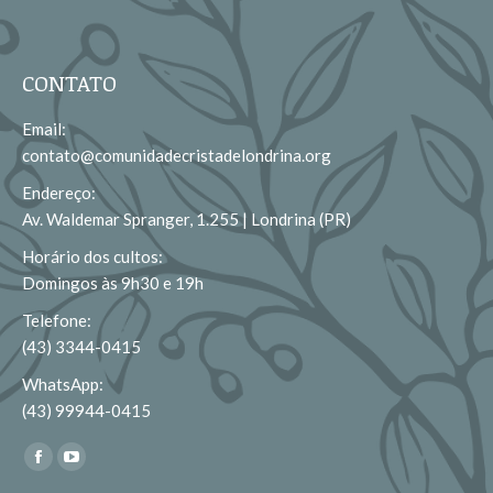
CONTATO
Email:
contato@comunidadecristadelondrina.org
Endereço:
Av. Waldemar Spranger, 1.255 | Londrina (PR)
Horário dos cultos:
Domingos às 9h30 e 19h
Telefone:
(43) 3344-0415
WhatsApp:
(43) 99944-0415
Encontre-nos em:
Facebook
YouTube