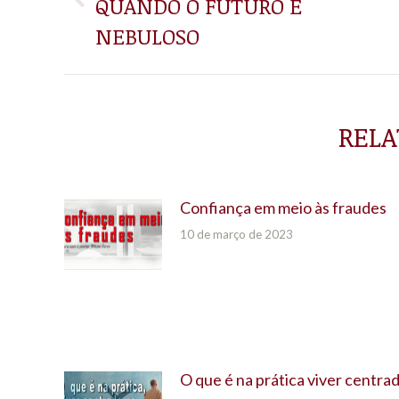
QUANDO O FUTURO É
Post
POST:
anterior:
NEBULOSO
RELA
Confiança em meio às fraudes
10 de março de 2023
O que é na prática viver centra