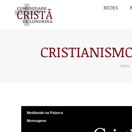
REDES
REDES
CRISTIANISM
Você
Início
Meditando na Palavra
Mensagens