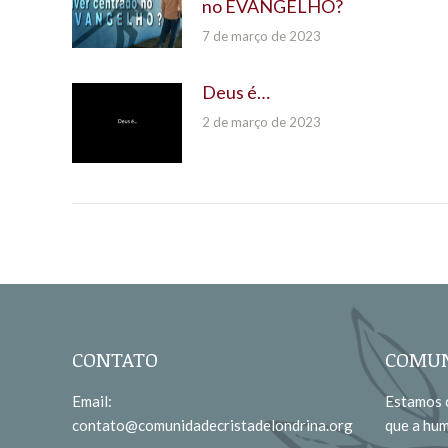
no EVANGELHO?
7 de março de 2023
Deus é…
2 de março de 2023
CONTATO
COMUN
Email:
Estamos c
contato@comunidadecristadelondrina.org
que a hu