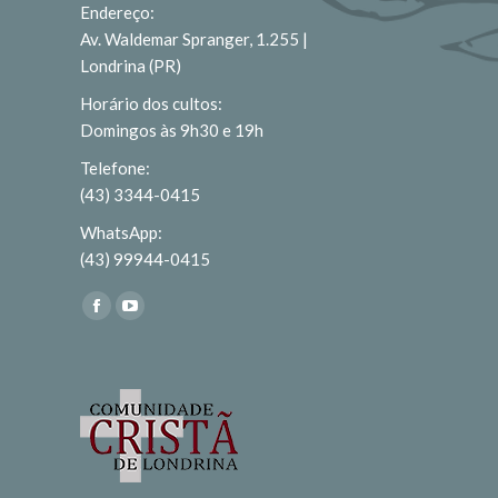
Endereço:
Av. Waldemar Spranger, 1.255 |
Londrina (PR)
Horário dos cultos:
Domingos às 9h30 e 19h
Telefone:
(43) 3344-0415
WhatsApp:
(43) 99944-0415
Encontre-nos em:
Facebook
YouTube
page
page
opens
opens
in
in
new
new
window
window