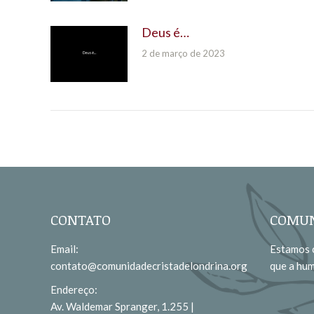
Deus é…
2 de março de 2023
CONTATO
COMUN
Email:
Estamos c
contato@comunidadecristadelondrina.org
que a hu
Endereço:
Av. Waldemar Spranger, 1.255 |