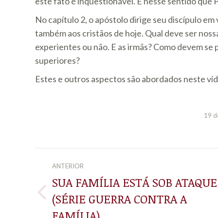
este fato é inquestionável. É nesse sentido que Pa
No capítulo 2, o apóstolo dirige seu discípulo em 
também aos cristãos de hoje. Qual deve ser noss
experientes ou não. E as irmãs? Como devem se 
superiores?
Estes e outros aspectos são abordados neste víde
19 d
NAVEGAÇÃO
ANTERIOR
DE
SUA FAMÍLIA ESTÁ SOB ATAQUE
(SÉRIE GUERRA CONTRA A
Post
POST:
anterior:
FAMÍLIA)