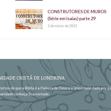
CONSTRUTORES DE MUROS
(Série em Isaías) parte 29
2 de março de 2023
IDADE CRISTÃ DE LONDRINA
ertos de que a Bíblia é a Palavra de Deus e o único meio dado por El
manidade conheça Sua vontade.