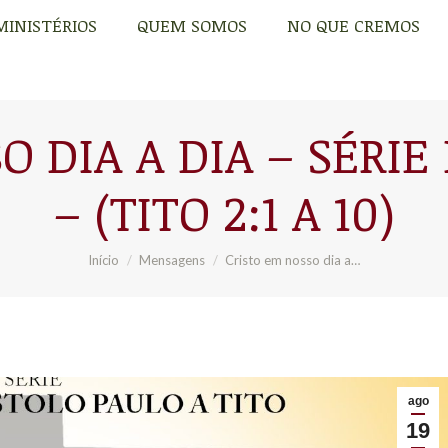
MINISTÉRIOS
QUEM SOMOS
NO QUE CREMOS
MINISTÉRIOS
QUEM SOMOS
NO QUE CREMOS
 DIA A DIA – SÉRIE
– (TITO 2:1 A 10)
Você está aqui:
Início
Mensagens
Cristo em nosso dia a…
ago
19