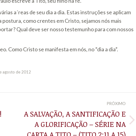
ulo escreve a Tito, seu filho na fé.
várias a´reas de seu dia a dia. Estas instruções se aplicam
a postura, como crentes em Cristo, sejamos nós mais
portar? Qual deve ser nosso testemunho para com nossos
o. Como Cristo se manifesta em nós, no “dia a dia”.
e agosto de 2012
PRÓXIMO
!
A SALVAÇÃO, A SANTIFICAÇÃO E
A GLORIFICAÇÃO – SÉRIE NA
Próximo
post:
CARTA A TITO – (TITO 2:11 A 15)