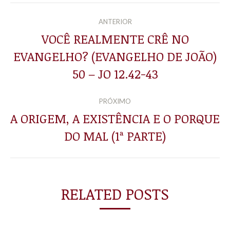
NAVEGAÇÃO
ANTERIOR
DE
VOCÊ REALMENTE CRÊ NO
EVANGELHO? (EVANGELHO DE JOÃO)
Post
POST:
anterior:
50 – JO 12.42-43
PRÓXIMO
A ORIGEM, A EXISTÊNCIA E O PORQUE
Próximo
DO MAL (1ª PARTE)
post:
RELATED POSTS