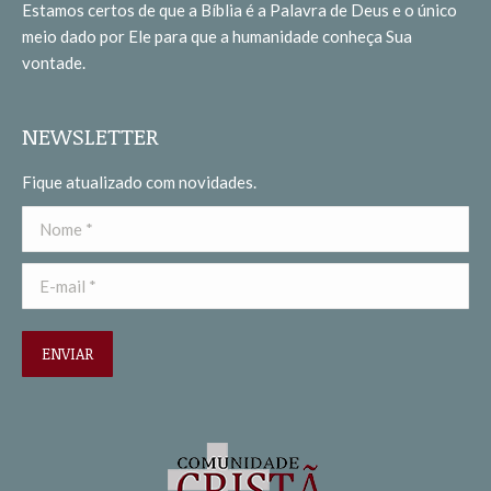
Estamos certos de que a Bíblia é a Palavra de Deus e o único
new
new
meio dado por Ele para que a humanidade conheça Sua
window
window
vontade.
NEWSLETTER
Fique atualizado com novidades.
Nome *
E-mail *
ENVIAR