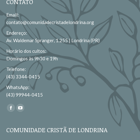
CONTATO
Email:
contato@comunidadecristadelondrina.org
Endereço:
Av. Waldemar Spranger, 1.255 | Londrina (PR)
Horário dos cultos:
Domingos às 9h30 e 19h
Telefone:
(43) 3344-0415
WhatsApp:
(43) 99944-0415
Encontre-nos em:
Facebook
YouTube
page
page
opens
opens
COMUNIDADE CRISTÃ DE LONDRINA
in
in