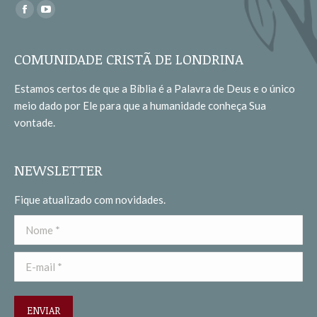
Encontre-nos em:
Facebook
YouTube
page
page
opens
opens
COMUNIDADE CRISTÃ DE LONDRINA
in
in
Estamos certos de que a Bíblia é a Palavra de Deus e o único
new
new
meio dado por Ele para que a humanidade conheça Sua
window
window
vontade.
NEWSLETTER
Fique atualizado com novidades.
Nome *
E-mail *
ENVIAR