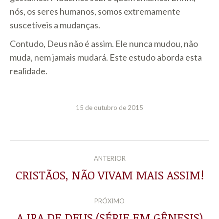
nós, os seres humanos, somos extremamente
suscetíveis a mudanças.
Contudo, Deus não é assim. Ele nunca mudou, não
muda, nem jamais mudará. Este estudo aborda esta
realidade.
15 de outubro de 2015
NAVEGAÇÃO
ANTERIOR
DE
CRISTÃOS, NÃO VIVAM MAIS ASSIM!
Post
anterior:
POST:
PRÓXIMO
A IRA DE DEUS (SÉRIE EM GÊNESIS)