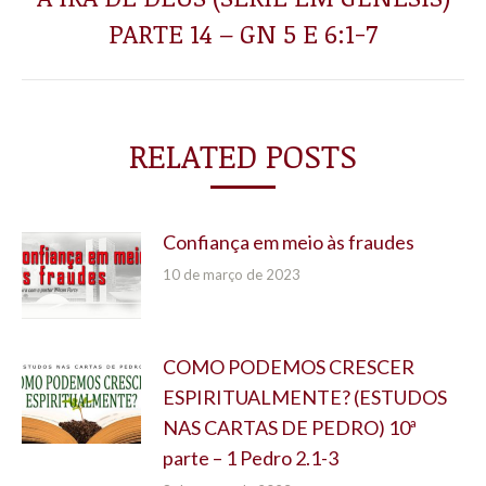
Próximo
PARTE 14 – GN 5 E 6:1-7
post:
RELATED POSTS
Confiança em meio às fraudes
10 de março de 2023
COMO PODEMOS CRESCER
ESPIRITUALMENTE? (ESTUDOS
NAS CARTAS DE PEDRO) 10ª
parte – 1 Pedro 2.1-3