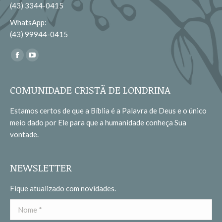
(43) 3344-0415
WhatsApp:
(43) 99944-0415
Encontre-nos em:
Facebook
YouTube
page
page
opens
opens
COMUNIDADE CRISTÃ DE LONDRINA
in
in
Estamos certos de que a Bíblia é a Palavra de Deus e o único
new
new
meio dado por Ele para que a humanidade conheça Sua
window
window
vontade.
NEWSLETTER
Fique atualizado com novidades.
Nome *