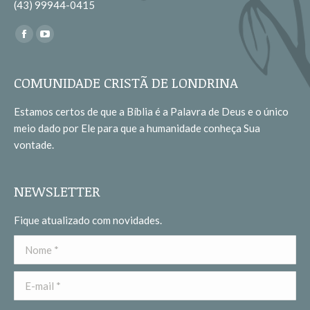
(43) 99944-0415
Encontre-nos em:
Facebook
YouTube
page
page
opens
opens
COMUNIDADE CRISTÃ DE LONDRINA
in
in
Estamos certos de que a Bíblia é a Palavra de Deus e o único
new
new
meio dado por Ele para que a humanidade conheça Sua
window
window
vontade.
NEWSLETTER
Fique atualizado com novidades.
Nome *
E-mail *