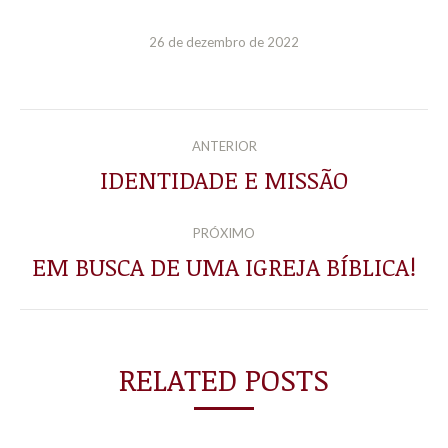
26 de dezembro de 2022
NAVEGAÇÃO
ANTERIOR
DE
IDENTIDADE E MISSÃO
Post
anterior:
POST:
PRÓXIMO
EM BUSCA DE UMA IGREJA BÍBLICA!
Próximo
post:
RELATED POSTS