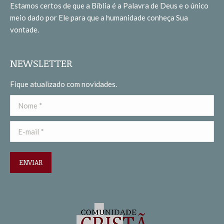
Estamos certos de que a Bíblia é a Palavra de Deus e o único
new
new
meio dado por Ele para que a humanidade conheça Sua
window
window
vontade.
NEWSLETTER
Fique atualizado com novidades.
Nome *
E-mail *
ENVIAR