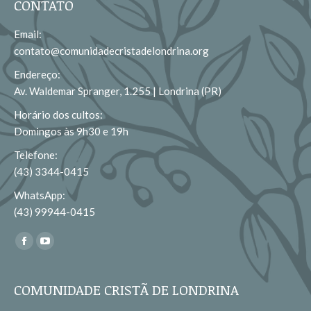
CONTATO
Email:
contato@comunidadecristadelondrina.org
Endereço:
Av. Waldemar Spranger, 1.255 | Londrina (PR)
Horário dos cultos:
Domingos às 9h30 e 19h
Telefone:
(43) 3344-0415
WhatsApp:
(43) 99944-0415
Encontre-nos em:
Facebook
YouTube
page
page
opens
opens
COMUNIDADE CRISTÃ DE LONDRINA
in
in