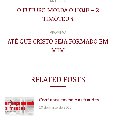
ANTERIOR
DE
O FUTURO MOLDA O HOJE – 2
Post
TIMÓTEO 4
POST:
anterior:
PRÓXIMO
ATÉ QUE CRISTO SEJA FORMADO EM
Próximo
MIM
post:
RELATED POSTS
Confiança em meio às fraudes
10 de março de 2023