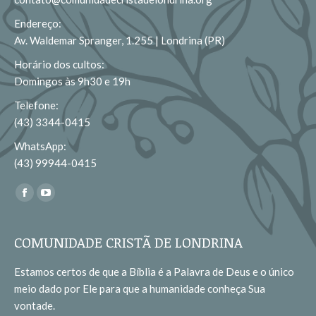
Endereço:
Av. Waldemar Spranger, 1.255 | Londrina (PR)
Horário dos cultos:
Domingos às 9h30 e 19h
Telefone:
(43) 3344-0415
WhatsApp:
(43) 99944-0415
Encontre-nos em:
Facebook
YouTube
page
page
opens
opens
COMUNIDADE CRISTÃ DE LONDRINA
in
in
Estamos certos de que a Bíblia é a Palavra de Deus e o único
new
new
meio dado por Ele para que a humanidade conheça Sua
window
window
vontade.