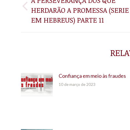
DE
A PERSEVERANÇA DOS QUE
HERDARÃO A PROMESSA (SERIE
Post
POST:
anterior:
EM HEBREUS) PARTE 11
RELA
Confiança em meio às fraudes
10 de março de 2023