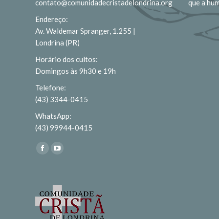
contato@comunidadecristadelondrina.org
que a hu
Endereço:
Av. Waldemar Spranger, 1.255 |
Londrina (PR)
Horário dos cultos:
Domingos às 9h30 e 19h
Telefone:
(43) 3344-0415
WhatsApp:
(43) 99944-0415
Encontre-nos em:
Facebook
YouTube
page
page
opens
opens
in
in
new
new
window
window