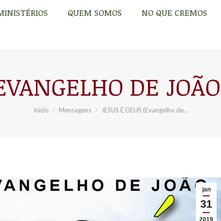
MINISTÉRIOS
QUEM SOMOS
NO QUE CREMOS
MINISTÉRIOS
QUEM SOMOS
NO QUE CREMOS
EVANGELHO DE JOÃO) 
Você está aqui:
Início
Mensagens
JESUS É DEUS (Evangelho de…
jan
31
2019