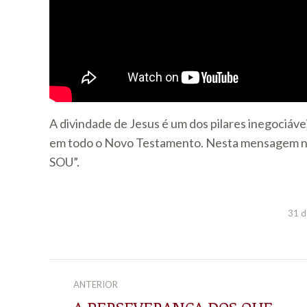
A divindade de Jesus é um dos pilares inegociáv
em todo o Novo Testamento. Nesta mensagem nós
SOU”.
31 d
NAVEGAÇÃO
ANTERIOR