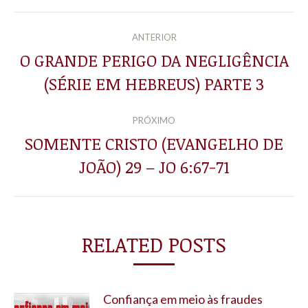
NAVEGAÇÃO
ANTERIOR
DE
O GRANDE PERIGO DA NEGLIGÊNCIA
Post
(SÉRIE EM HEBREUS) PARTE 3
POST:
anterior:
PRÓXIMO
SOMENTE CRISTO (EVANGELHO DE
Próximo
JOÃO) 29 – JO 6:67-71
post:
RELATED POSTS
Confiança em meio às fraudes