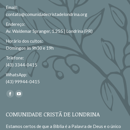
Email:
contato@comunidadecristadelondrina.org
Endereço:
Av. Waldemar Spranger, 1.255 | Londrina (PR)
Horário dos cultos:
Domingos às 9h30 e 19h
Telefone:
(43) 3344-0415
WhatsApp:
(43) 99944-0415
Encontre-nos em:
Facebook
YouTube
page
page
opens
opens
COMUNIDADE CRISTÃ DE LONDRINA
in
in
Estamos certos de que a Bíblia é a Palavra de Deus e o único
new
new