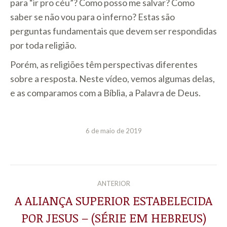
para “ir pro céu”? Como posso me salvar? Como
saber se não vou para o inferno? Estas são
perguntas fundamentais que devem ser respondidas
por toda religião.
Porém, as religiões têm perspectivas diferentes
sobre a resposta. Neste vídeo, vemos algumas delas,
e as comparamos com a Bíblia, a Palavra de Deus.
6 de maio de 2019
NAVEGAÇÃO
ANTERIOR
DE
A ALIANÇA SUPERIOR ESTABELECIDA
POR JESUS – (SÉRIE EM HEBREUS)
Post
POST: