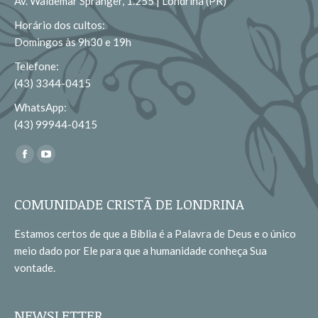
Av. Waldemar Spranger, 1.255 | Londrina (PR)
Horário dos cultos:
Domingos às 9h30 e 19h
Telefone:
(43) 3344-0415
WhatsApp:
(43) 99944-0415
Encontre-nos em:
Facebook
YouTube
page
page
opens
opens
COMUNIDADE CRISTÃ DE LONDRINA
in
in
Estamos certos de que a Bíblia é a Palavra de Deus e o único
new
new
meio dado por Ele para que a humanidade conheça Sua
window
window
vontade.
NEWSLETTER