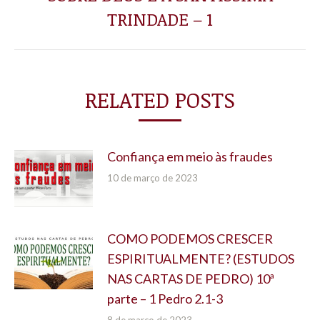
Próximo
TRINDADE – 1
post:
RELATED POSTS
Confiança em meio às fraudes
10 de março de 2023
COMO PODEMOS CRESCER
ESPIRITUALMENTE? (ESTUDOS
NAS CARTAS DE PEDRO) 10ª
parte – 1 Pedro 2.1-3
8 de março de 2023