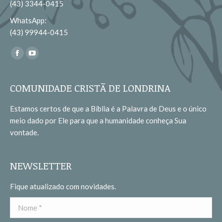
(43) 3344-0415
WhatsApp:
(43) 99944-0415
Encontre-nos em:
Facebook
YouTube
page
page
opens
opens
COMUNIDADE CRISTÃ DE LONDRINA
in
in
Estamos certos de que a Bíblia é a Palavra de Deus e o único
new
new
meio dado por Ele para que a humanidade conheça Sua
window
window
vontade.
NEWSLETTER
Fique atualizado com novidades.
Nome *