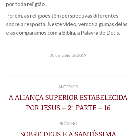
por toda religião.
Porém, as religiões têm perspectivas diferentes
sobre a resposta. Neste vídeo, vemos algumas delas,
e as comparamos com a Bíblia, a Palavra de Deus.
30 de junho de 2019
NAVEGAÇÃO
ANTERIOR
DE
A ALIANÇA SUPERIOR ESTABELECIDA
Post
POR JESUS – 2ª PARTE – 16
POST:
anterior:
PRÓXIMO
SOBRE DEUS E A SANTÍSSIMA