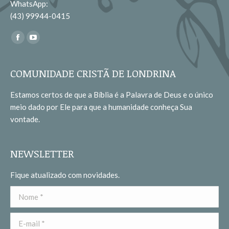
WhatsApp:
(43) 99944-0415
Encontre-nos em:
Facebook
YouTube
page
page
opens
opens
COMUNIDADE CRISTÃ DE LONDRINA
in
in
Estamos certos de que a Bíblia é a Palavra de Deus e o único
new
new
meio dado por Ele para que a humanidade conheça Sua
window
window
vontade.
NEWSLETTER
Fique atualizado com novidades.
Nome *
E-mail *