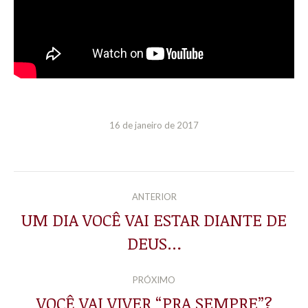
16 de janeiro de 2017
NAVEGAÇÃO
ANTERIOR
DE
UM DIA VOCÊ VAI ESTAR DIANTE DE
Post
DEUS…
POST:
anterior:
PRÓXIMO
VOCÊ VAI VIVER “PRA SEMPRE”?
Próximo