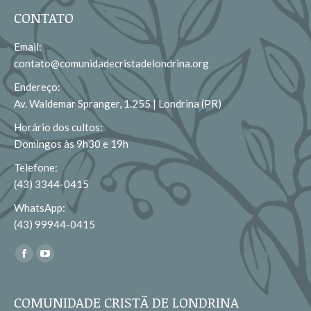
CONTATO
Email:
contato@comunidadecristadelondrina.org
Endereço:
Av. Waldemar Spranger, 1.255 | Londrina (PR)
Horário dos cultos:
Domingos às 9h30 e 19h
Telefone:
(43) 3344-0415
WhatsApp:
(43) 99944-0415
Encontre-nos em:
Facebook
YouTube
page
page
opens
opens
COMUNIDADE CRISTÃ DE LONDRINA