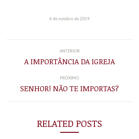
6 de outubro de 2019
NAVEGAÇÃO
ANTERIOR
DE
A IMPORTÂNCIA DA IGREJA
Post
anterior:
POST:
PRÓXIMO
SENHOR! NÃO TE IMPORTAS?
Próximo
post:
RELATED POSTS