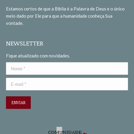
in
in
Estamos certos de que a Bíblia é a Palavra de Deus e o único
new
new
meio dado por Ele para que a humanidade conheça Sua
window
window
vontade.
NEWSLETTER
Fique atualizado com novidades.
Nome *
E-mail *
ENVIAR