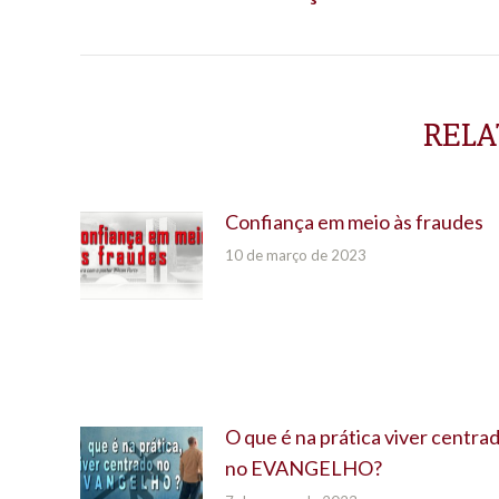
POST:
anterior:
RELA
Confiança em meio às fraudes
10 de março de 2023
O que é na prática viver centra
no EVANGELHO?