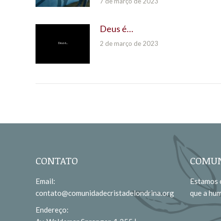
7 de março de 2023
Deus é…
2 de março de 2023
CONTATO
COMUN
Email:
Estamos c
contato@comunidadecristadelondrina.org
que a hu
Endereço: