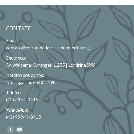
CONTATO
Email:
contato@comunidadecristadelondrina.org
Endereço:
Av. Waldemar Spranger, 1.255 | Londrina (PR)
Horário dos cultos:
Domingos às 9h30 e 19h
Telefone:
(43) 3344-0415
WhatsApp:
(43) 99944-0415
Encontre-nos em:
Facebook
YouTube