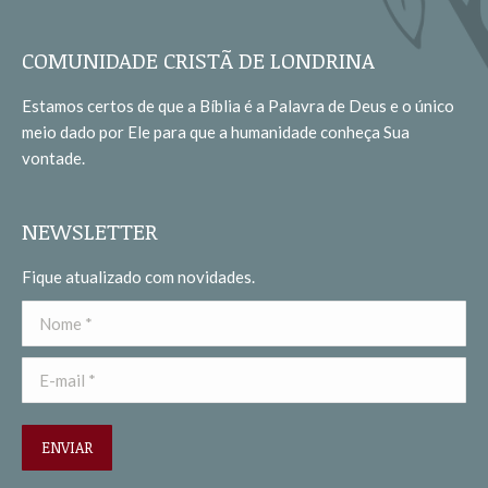
page
page
opens
opens
COMUNIDADE CRISTÃ DE LONDRINA
in
in
Estamos certos de que a Bíblia é a Palavra de Deus e o único
new
new
meio dado por Ele para que a humanidade conheça Sua
window
window
vontade.
NEWSLETTER
Fique atualizado com novidades.
Nome *
E-mail *
ENVIAR