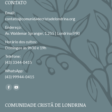
CONTATO
Email:
contato@comunidadecristadelondrina.org
Endereço:
Av. Waldemar Spranger, 1.255 | Londrina (PR)
Horário dos cultos:
Domingos às 9h30 e 19h
Telefone:
(43) 3344-0415
WhatsApp:
(43) 99944-0415
Encontre-nos em:
Facebook
YouTube
page
page
opens
opens
COMUNIDADE CRISTÃ DE LONDRINA
in
in