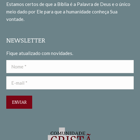
Estamos certos de que a Bíblia é a Palavra de Deus e o único
new
new
meio dado por Ele para que a humanidade conheça Sua
window
window
vontade.
NEWSLETTER
Fique atualizado com novidades.
Nome *
E-mail *
ENVIAR