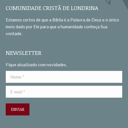
opens
opens
COMUNIDADE CRISTÃ DE LONDRINA
in
in
Estamos certos de que a Bíblia é a Palavra de Deus e o único
new
new
meio dado por Ele para que a humanidade conheça Sua
window
window
vontade.
NEWSLETTER
Fique atualizado com novidades.
Nome *
E-mail *
ENVIAR