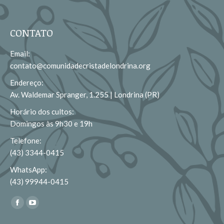
CONTATO
Email:
contato@comunidadecristadelondrina.org
Endereço:
Av. Waldemar Spranger, 1.255 | Londrina (PR)
Horário dos cultos:
Domingos às 9h30 e 19h
Telefone:
(43) 3344-0415
WhatsApp:
(43) 99944-0415
Encontre-nos em:
Facebook
YouTube
page
page