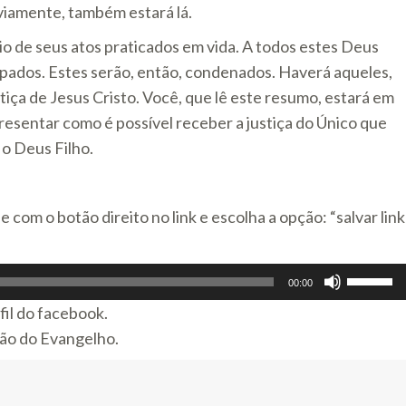
bviamente, também estará lá.
eio de seus atos praticados em vida. A todos estes Deus
lpados. Estes serão, então, condenados. Haverá aqueles,
iça de Jesus Cristo. Você, que lê este resumo, estará em
resentar como é possível receber a justiça do Único que
 o Deus Filho.
om o botão direito no link e escolha a opção: “salvar link
Use
00:00
as
fil do facebook.
setas
ção do Evangelho.
para
cima
ou