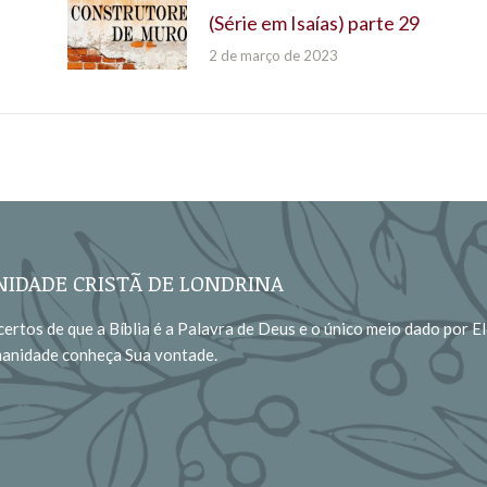
(Série em Isaías) parte 29
2 de março de 2023
IDADE CRISTÃ DE LONDRINA
ertos de que a Bíblia é a Palavra de Deus e o único meio dado por El
manidade conheça Sua vontade.