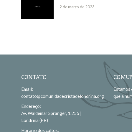
2 de março de 2023
CONTATO
COMUN
Email:
Estamos c
contato@comunidadecristadelondrina.org
que a hu
Endereço:
Av. Waldemar Spranger, 1.255 |
Londrina (PR)
Horário dos cultos: