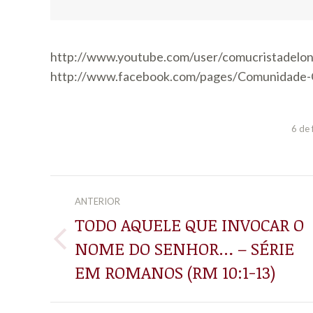
http://www.youtube.com/user/comucristadelon
http://www.facebook.com/pages/Comunidade-
6 de 
NAVEGAÇÃO
ANTERIOR
DE
TODO AQUELE QUE INVOCAR O
NOME DO SENHOR… – SÉRIE
Post
POST:
anterior:
EM ROMANOS (RM 10:1-13)