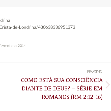
para
baixo
drina
para
Crista-de-Londrina/430638336951373
aument
ou
diminuir
fevereiro de 2014
o
volume.
PRÓXIMO
COMO ESTÁ SUA CONSCIÊNCIA
DIANTE DE DEUS? – SÉRIE EM
Próximo
post:
ROMANOS (RM 2:12-16)