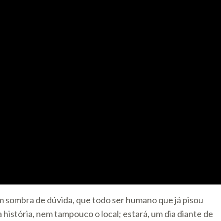
m sombra de dúvida, que todo ser humano que já pisou
 história, nem tampouco o local; estará, um dia diante de