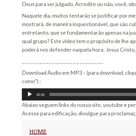
Deus para ser julgado. Acredite ou não, você, o
Naquele dia, muitos tentarão se justificar por m
mostrará, de maneira inquestionável, que são cu
entretanto, que se fundamentarão apenas na just
qual grupo? Este vídeo tem o propósito de lhe ap
poderá nos defender naquela hora: Jesus Cristo,
_ _ _ _ _ _ _ _ _ _ _ _ _ _ _ _ _ _ _ _ _ _ _ _ _ _ _
Download Áudio em MP3 – (para download, clique c
como”) :
Tocador
00:00
de
Abaixo seguem links do nosso site, youtube e per
áudio
Acesse para edificação, divulgue para proclama
HOME