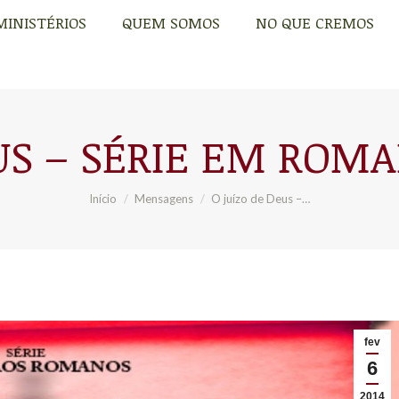
MINISTÉRIOS
QUEM SOMOS
NO QUE CREMOS
MINISTÉRIOS
QUEM SOMOS
NO QUE CREMOS
US – SÉRIE EM ROMAN
Você está aqui:
Início
Mensagens
O juízo de Deus –…
fev
6
2014