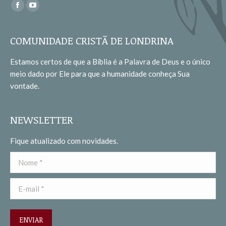
Encontre-nos em:
Facebook
YouTube
page
page
opens
opens
COMUNIDADE CRISTÃ DE LONDRINA
in
in
Estamos certos de que a Bíblia é a Palavra de Deus e o único
new
new
meio dado por Ele para que a humanidade conheça Sua
window
window
vontade.
NEWSLETTER
Fique atualizado com novidades.
Nome *
E-mail *
ENVIAR