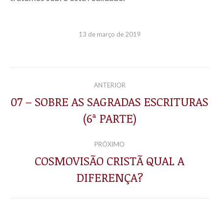
13 de março de 2019
NAVEGAÇÃO
ANTERIOR
DE
07 – SOBRE AS SAGRADAS ESCRITURAS
Post
(6ª PARTE)
POST:
anterior:
PRÓXIMO
COSMOVISÃO CRISTÃ QUAL A
Próximo
DIFERENÇA?
post: