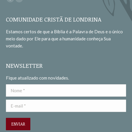
Facebook
YouTube
page
page
opens
opens
COMUNIDADE CRISTÃ DE LONDRINA
in
in
Estamos certos de que a Bíblia é a Palavra de Deus e o único
new
new
meio dado por Ele para que a humanidade conheça Sua
window
window
vontade.
NEWSLETTER
Fique atualizado com novidades.
Nome *
E-mail *
ENVIAR