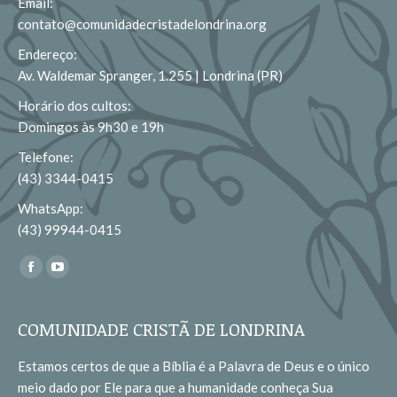
Email:
contato@comunidadecristadelondrina.org
Endereço:
Av. Waldemar Spranger, 1.255 | Londrina (PR)
Horário dos cultos:
Domingos às 9h30 e 19h
Telefone:
(43) 3344-0415
WhatsApp:
(43) 99944-0415
Encontre-nos em:
Facebook
YouTube
page
page
opens
opens
COMUNIDADE CRISTÃ DE LONDRINA
in
in
Estamos certos de que a Bíblia é a Palavra de Deus e o único
new
new
meio dado por Ele para que a humanidade conheça Sua
window
window