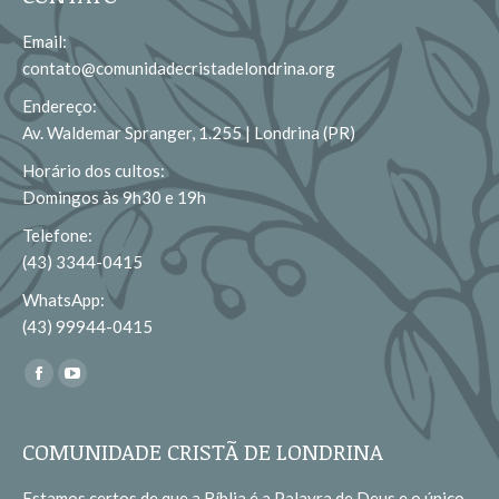
Email:
contato@comunidadecristadelondrina.org
Endereço:
Av. Waldemar Spranger, 1.255 | Londrina (PR)
Horário dos cultos:
Domingos às 9h30 e 19h
Telefone:
(43) 3344-0415
WhatsApp:
(43) 99944-0415
Encontre-nos em:
Facebook
YouTube
page
page
opens
opens
COMUNIDADE CRISTÃ DE LONDRINA
in
in
Estamos certos de que a Bíblia é a Palavra de Deus e o único