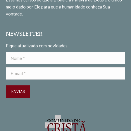
new
new
meio dado por Ele para que a humanidade conheça Sua
window
window
vontade.
NEWSLETTER
Fique atualizado com novidades.
Nome *
E-mail *
ENVIAR