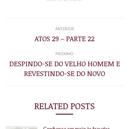
NAVEGAÇÃO
ANTERIOR
DE
ATOS 29 – PARTE 22
Post
anterior:
POST:
PRÓXIMO
DESPINDO-SE DO VELHO HOMEM E
Próximo
REVESTINDO-SE DO NOVO
post:
RELATED POSTS
Confiança em meio às fraudes