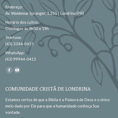
Endereço:
Av. Waldemar Spranger, 1.255 | Londrina (PR)
Horário dos cultos:
Domingos às 9h30 e 19h
Telefone:
(43) 3344-0415
WhatsApp:
(43) 99944-0415
Encontre-nos em:
Facebook
YouTube
page
page
opens
opens
COMUNIDADE CRISTÃ DE LONDRINA
in
in
Estamos certos de que a Bíblia é a Palavra de Deus e o único
new
new
meio dado por Ele para que a humanidade conheça Sua
window
window
vontade.