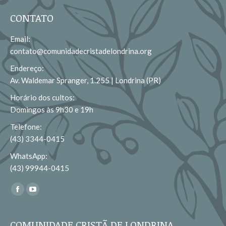
CONTATO
Email:
contato@comunidadecristadelondrina.org
Endereço:
Av. Waldemar Spranger, 1.255 | Londrina (PR)
Horário dos cultos:
Domingos às 9h30 e 19h
Telefone:
(43) 3344-0415
WhatsApp:
(43) 99944-0415
Encontre-nos em:
Facebook
YouTube
page
page
opens
opens
COMUNIDADE CRISTÃ DE LONDRINA