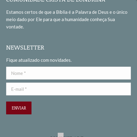
in
in
Estamos certos de que a Bíblia é a Palavra de Deus e o único
new
new
meio dado por Ele para que a humanidade conheça Sua
window
window
vontade.
NEWSLETTER
Fique atualizado com novidades.
Nome *
E-mail *
ENVIAR