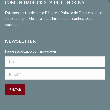
opens
opens
COMUNIDADE CRISTÃ DE LONDRINA
in
in
Estamos certos de que a Bíblia é a Palavra de Deus e o único
new
new
meio dado por Ele para que a humanidade conheça Sua
window
window
vontade.
NEWSLETTER
Fique atualizado com novidades.
Nome *
E-mail *
ENVIAR