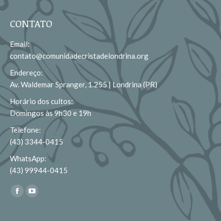
CONTATO
Email:
contato@comunidadecristadelondrina.org
Endereço:
Av. Waldemar Spranger, 1.255 | Londrina (PR)
Horário dos cultos:
Domingos às 9h30 e 19h
Telefone:
(43) 3344-0415
WhatsApp:
(43) 99944-0415
Encontre-nos em:
Facebook
YouTube
page
page