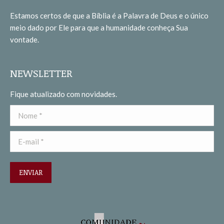
in
in
Estamos certos de que a Bíblia é a Palavra de Deus e o único
new
new
meio dado por Ele para que a humanidade conheça Sua
window
window
vontade.
NEWSLETTER
Fique atualizado com novidades.
Nome *
E-mail *
ENVIAR