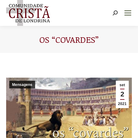
Buscar
OS “COVARDES”
Você está aqui:
Mensagens
set
2
2021