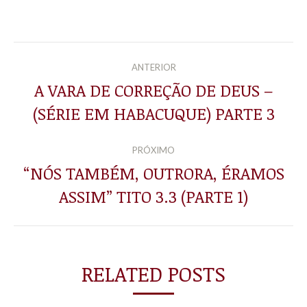
NAVEGAÇÃO
ANTERIOR
DE
A VARA DE CORREÇÃO DE DEUS –
Post
(SÉRIE EM HABACUQUE) PARTE 3
POST:
anterior:
PRÓXIMO
“NÓS TAMBÉM, OUTRORA, ÉRAMOS
Próximo
ASSIM” TITO 3.3 (PARTE 1)
post:
RELATED POSTS