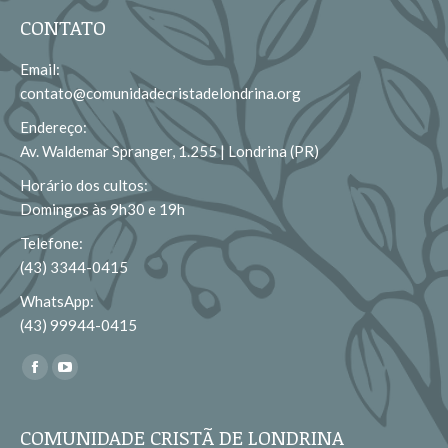
CONTATO
Email:
contato@comunidadecristadelondrina.org
Endereço:
Av. Waldemar Spranger, 1.255 | Londrina (PR)
Horário dos cultos:
Domingos às 9h30 e 19h
Telefone:
(43) 3344-0415
WhatsApp:
(43) 99944-0415
Encontre-nos em:
Facebook
YouTube
page
page
opens
opens
COMUNIDADE CRISTÃ DE LONDRINA