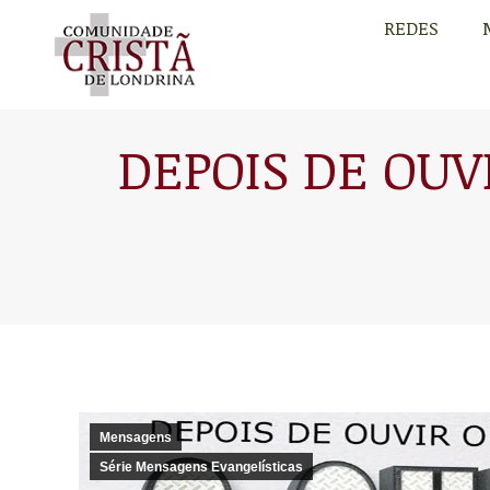
REDES
REDES
DEPOIS DE OUV
Mensagens
Série Mensagens Evangelísticas