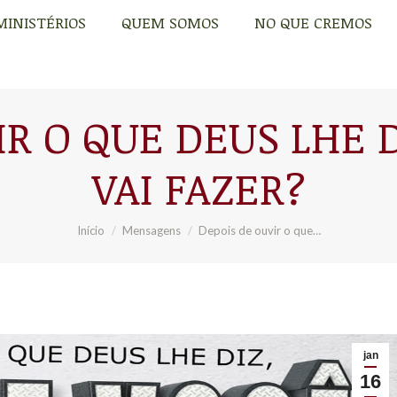
MINISTÉRIOS
QUEM SOMOS
NO QUE CREMOS
MINISTÉRIOS
QUEM SOMOS
NO QUE CREMOS
IR O QUE DEUS LHE D
VAI FAZER?
Você está aqui:
Início
Mensagens
Depois de ouvir o que…
jan
16