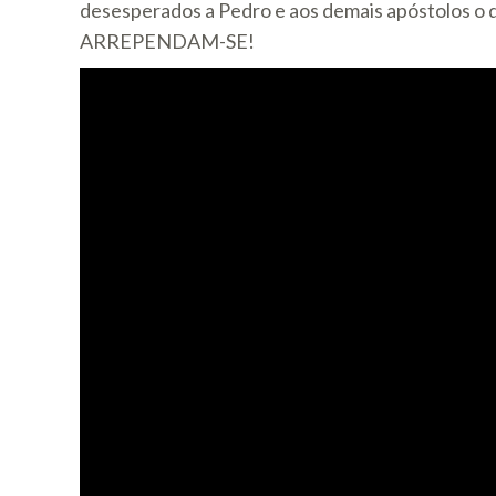
desesperados a Pedro e aos demais apóstolos o qu
ARREPENDAM-SE!