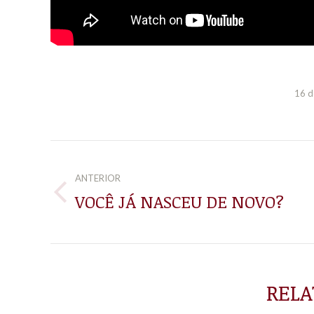
16 d
NAVEGAÇÃO
DE
ANTERIOR
VOCÊ JÁ NASCEU DE NOVO?
Post
POST:
anterior:
RELA