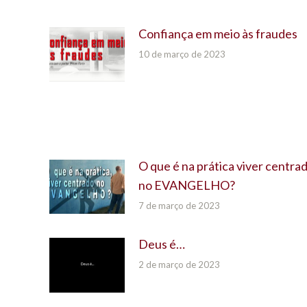
Confiança em meio às fraudes
10 de março de 2023
O que é na prática viver centra
no EVANGELHO?
7 de março de 2023
Deus é…
2 de março de 2023