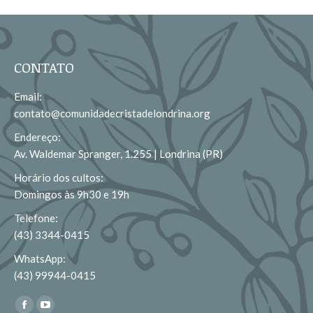
CONTATO
Email:
contato@comunidadecristadelondrina.org
Endereço:
Av. Waldemar Spranger, 1.255 | Londrina (PR)
Horário dos cultos:
Domingos às 9h30 e 19h
Telefone:
(43) 3344-0415
WhatsApp:
(43) 99944-0415
Encontre-nos em:
Facebook
YouTube