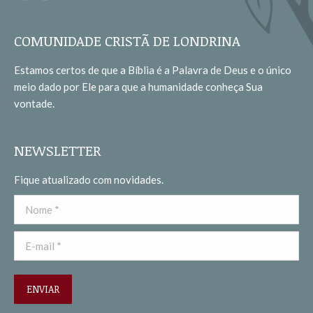
page
page
opens
opens
COMUNIDADE CRISTÃ DE LONDRINA
in
in
Estamos certos de que a Bíblia é a Palavra de Deus e o único
new
new
meio dado por Ele para que a humanidade conheça Sua
window
window
vontade.
NEWSLETTER
Fique atualizado com novidades.
Nome *
E-mail *
ENVIAR