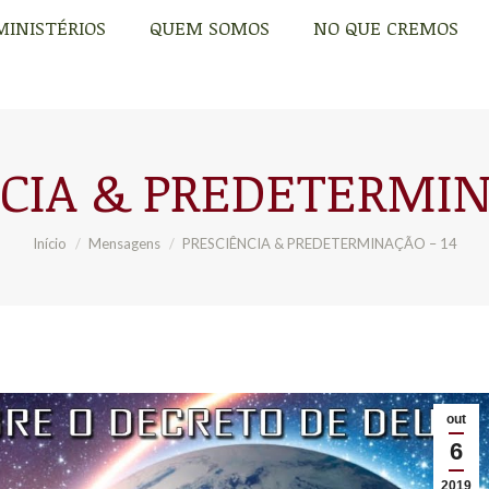
MINISTÉRIOS
QUEM SOMOS
NO QUE CREMOS
MINISTÉRIOS
QUEM SOMOS
NO QUE CREMOS
CIA & PREDETERMIN
Você está aqui:
Início
Mensagens
PRESCIÊNCIA & PREDETERMINAÇÃO – 14
out
6
2019