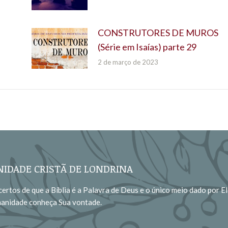
CONSTRUTORES DE MUROS
(Série em Isaías) parte 29
2 de março de 2023
IDADE CRISTÃ DE LONDRINA
ertos de que a Bíblia é a Palavra de Deus e o único meio dado por El
manidade conheça Sua vontade.