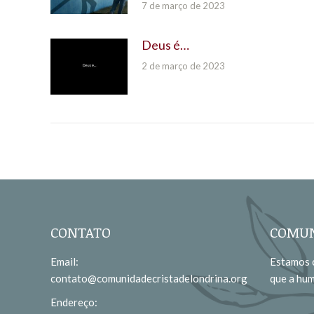
7 de março de 2023
Deus é…
2 de março de 2023
CONTATO
COMUN
Email:
Estamos c
contato@comunidadecristadelondrina.org
que a hu
Endereço: