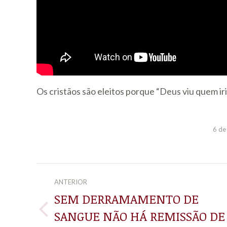
Os cristãos são eleitos porque “Deus viu quem ir
6 de
NAVEGAÇÃO
ANTERIOR
DE
SEM DERRAMAMENTO DE
SANGUE NÃO HÁ REMISSÃO DE
Post
POST: