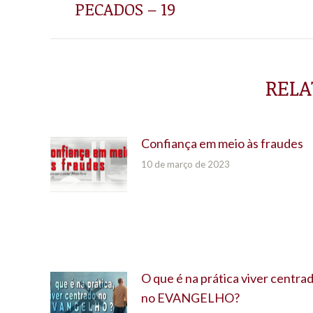
anterior:
PECADOS – 19
RELA
Confiança em meio às fraudes
10 de março de 2023
O que é na prática viver centra
no EVANGELHO?