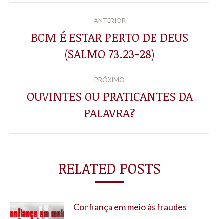
NAVEGAÇÃO
ANTERIOR
DE
BOM É ESTAR PERTO DE DEUS
Post
(SALMO 73.23-28)
POST:
anterior:
PRÓXIMO
OUVINTES OU PRATICANTES DA
Próximo
PALAVRA?
post:
RELATED POSTS
Confiança em meio às fraudes