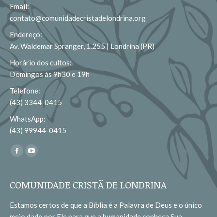
Email:
contato@comunidadecristadelondrina.org
Endereço:
Av. Waldemar Spranger, 1.255 | Londrina (PR)
Horário dos cultos:
Domingos às 9h30 e 19h
Telefone:
(43) 3344-0415
WhatsApp:
(43) 99944-0415
Encontre-nos em:
Facebook
YouTube
page
page
opens
opens
COMUNIDADE CRISTÃ DE LONDRINA
in
in
Estamos certos de que a Bíblia é a Palavra de Deus e o único
new
new
meio dado por Ele para que a humanidade conheça Sua