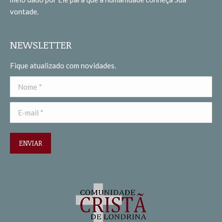
window
window
vontade.
NEWSLETTER
Fique atualizado com novidades.
Nome *
E-mail *
ENVIAR