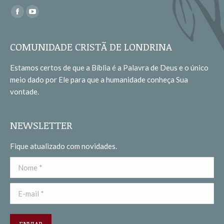
Encontre-nos em:
Facebook
YouTube
page
page
opens
opens
COMUNIDADE CRISTÃ DE LONDRINA
in
in
Estamos certos de que a Bíblia é a Palavra de Deus e o único
new
new
meio dado por Ele para que a humanidade conheça Sua
window
window
vontade.
NEWSLETTER
Fique atualizado com novidades.
Nome *
E-mail *