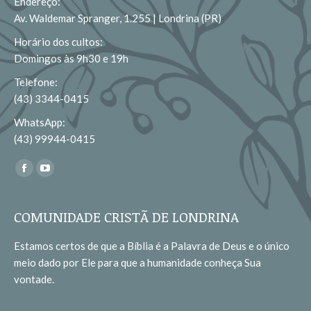
Endereço:
Av. Waldemar Spranger, 1.255 | Londrina (PR)
Horário dos cultos:
Domingos às 9h30 e 19h
Telefone:
(43) 3344-0415
WhatsApp:
(43) 99944-0415
Encontre-nos em:
Facebook
YouTube
page
page
opens
opens
COMUNIDADE CRISTÃ DE LONDRINA
in
in
Estamos certos de que a Bíblia é a Palavra de Deus e o único
new
new
meio dado por Ele para que a humanidade conheça Sua
window
window
vontade.