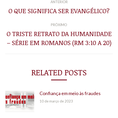
ANTERIOR
DE
O QUE SIGNIFICA SER EVANGÉLICO?
Post
anterior:
POST:
PRÓXIMO
O TRISTE RETRATO DA HUMANIDADE
Próximo
– SÉRIE EM ROMANOS (RM 3:10 A 20)
post:
RELATED POSTS
Confiança em meio às fraudes
10 de março de 2023