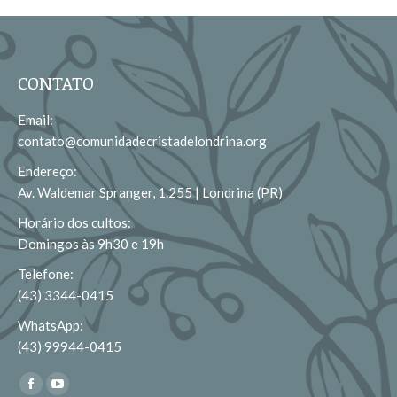
CONTATO
Email:
contato@comunidadecristadelondrina.org
Endereço:
Av. Waldemar Spranger, 1.255 | Londrina (PR)
Horário dos cultos:
Domingos às 9h30 e 19h
Telefone:
(43) 3344-0415
WhatsApp:
(43) 99944-0415
Encontre-nos em:
Facebook
YouTube