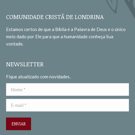
page
page
opens
opens
COMUNIDADE CRISTÃ DE LONDRINA
in
in
Estamos certos de que a Bíblia é a Palavra de Deus e o único
new
new
meio dado por Ele para que a humanidade conheça Sua
window
window
vontade.
NEWSLETTER
Fique atualizado com novidades.
Nome *
E-mail *
ENVIAR