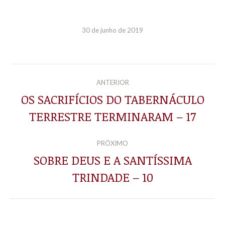
30 de junho de 2019
NAVEGAÇÃO
ANTERIOR
DE
OS SACRIFÍCIOS DO TABERNÁCULO
Post
TERRESTRE TERMINARAM – 17
POST:
anterior:
PRÓXIMO
SOBRE DEUS E A SANTÍSSIMA
Próximo
TRINDADE – 10
post: