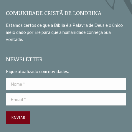
page
page
opens
opens
COMUNIDADE CRISTÃ DE LONDRINA
in
in
Estamos certos de que a Bíblia é a Palavra de Deus e o único
new
new
meio dado por Ele para que a humanidade conheça Sua
window
window
vontade.
NEWSLETTER
Fique atualizado com novidades.
Nome *
E-mail *
ENVIAR