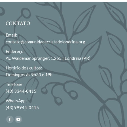
CONTATO
Email:
contato@comunidadecristadelondrina.org
Endereço:
Av. Waldemar Spranger, 1.255 | Londrina (PR)
Horário dos cultos:
Domingos às 9h30 e 19h
Telefone:
(43) 3344-0415
WhatsApp:
(43) 99944-0415
Encontre-nos em:
Facebook
YouTube