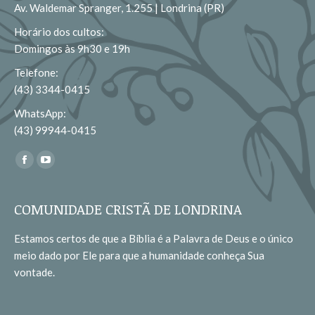
Av. Waldemar Spranger, 1.255 | Londrina (PR)
Horário dos cultos:
Domingos às 9h30 e 19h
Telefone:
(43) 3344-0415
WhatsApp:
(43) 99944-0415
Encontre-nos em:
Facebook
YouTube
page
page
opens
opens
COMUNIDADE CRISTÃ DE LONDRINA
in
in
Estamos certos de que a Bíblia é a Palavra de Deus e o único
new
new
meio dado por Ele para que a humanidade conheça Sua
window
window
vontade.