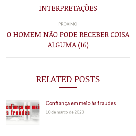
Post
INTERPRETAÇÕES
POST:
anterior:
PRÓXIMO
O HOMEM NÃO PODE RECEBER COISA
Próximo
ALGUMA (16)
post:
RELATED POSTS
Confiança em meio às fraudes
10 de março de 2023