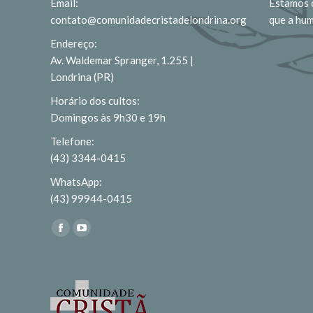
Email:
Estamos c
contato@comunidadecristadelondrina.org
que a hu
Endereço:
Av. Waldemar Spranger, 1.255 |
Londrina (PR)
Horário dos cultos:
Domingos às 9h30 e 19h
Telefone:
(43) 3344-0415
WhatsApp:
(43) 99944-0415
Encontre-nos em:
Facebook
YouTube
page
page
opens
opens
in
in
new
new