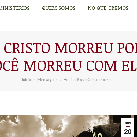
MINISTÉRIOS
QUEM SOMOS
NO QUE CREMOS
MINISTÉRIOS
QUEM SOMOS
NO QUE CREMOS
 CRISTO MORREU PO
OCÊ MORREU COM EL
Você está aqui:
Início
Mensagens
Você crê que Cristo morreu…
nov
20