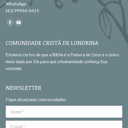
WhatsApp:
(43) 99944-0415
Encontre-nos em:
Facebook
YouTube
page
page
opens
opens
COMUNIDADE CRISTÃ DE LONDRINA
in
in
Estamos certos de que a Bíblia é a Palavra de Deus e o único
new
new
meio dado por Ele para que a humanidade conheça Sua
window
window
vontade.
NEWSLETTER
Fique atualizado com novidades.
Nome *
E-mail *