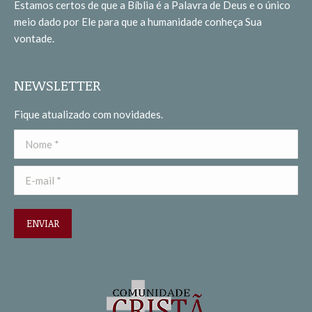
Estamos certos de que a Bíblia é a Palavra de Deus e o único
new
new
meio dado por Ele para que a humanidade conheça Sua
window
window
vontade.
NEWSLETTER
Fique atualizado com novidades.
Nome *
E-mail *
ENVIAR