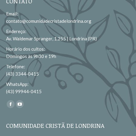
CONTATO
Email:
contato@comunidadecristadelondrina.org
Endereço:
Av. Waldemar Spranger, 1.255 | Londrina (PR)
Horário dos cultos:
Domingos às 9h30 e 19h
Telefone:
(43) 3344-0415
WhatsApp:
(43) 99944-0415
Encontre-nos em:
Facebook
YouTube
page
page
opens
opens
COMUNIDADE CRISTÃ DE LONDRINA
in
in