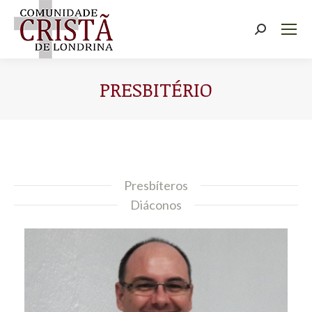
Buscar
PRESBITÉRIO
Você está aqui:
Presbíteros
Diáconos