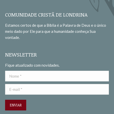
page
page
opens
opens
COMUNIDADE CRISTÃ DE LONDRINA
in
in
Estamos certos de que a Bíblia é a Palavra de Deus e o único
new
new
meio dado por Ele para que a humanidade conheça Sua
window
window
vontade.
NEWSLETTER
Fique atualizado com novidades.
Nome *
E-mail *
ENVIAR