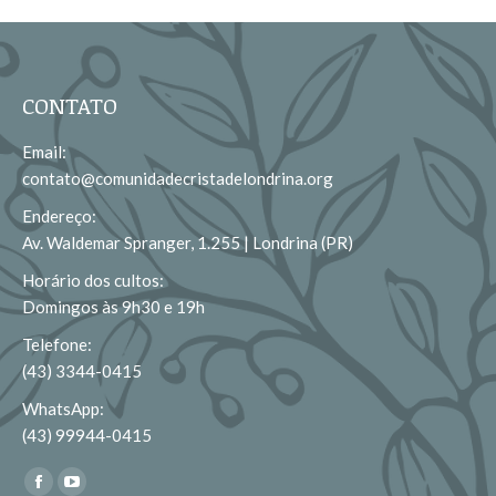
CONTATO
Email:
contato@comunidadecristadelondrina.org
Endereço:
Av. Waldemar Spranger, 1.255 | Londrina (PR)
Horário dos cultos:
Domingos às 9h30 e 19h
Telefone:
(43) 3344-0415
WhatsApp:
(43) 99944-0415
Encontre-nos em:
Facebook
YouTube