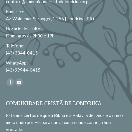
contato@comunidadecristadelondrina.org
Endereço:
Av. Waldemar Spranger, 1.255 | Londrina (PR)
Horário dos cultos:
Domingos às 9h30 e 19h
Telefone:
(43) 3344-0415
WhatsApp:
(43) 99944-0415
Encontre-nos em:
Facebook
YouTube
page
page
opens
opens
COMUNIDADE CRISTÃ DE LONDRINA
in
in
Estamos certos de que a Bíblia é a Palavra de Deus e o único
new
new
meio dado por Ele para que a humanidade conheça Sua
window
window
vontade.