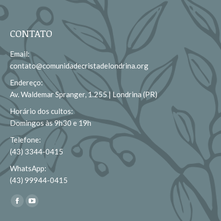
CONTATO
Email:
contato@comunidadecristadelondrina.org
Endereço:
Av. Waldemar Spranger, 1.255 | Londrina (PR)
Horário dos cultos:
Domingos às 9h30 e 19h
Telefone:
(43) 3344-0415
WhatsApp:
(43) 99944-0415
Encontre-nos em:
Facebook
YouTube
page
page