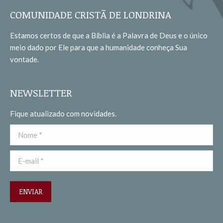
opens
opens
COMUNIDADE CRISTÃ DE LONDRINA
in
in
Estamos certos de que a Bíblia é a Palavra de Deus e o único
new
new
meio dado por Ele para que a humanidade conheça Sua
window
window
vontade.
NEWSLETTER
Fique atualizado com novidades.
Nome *
E-mail *
ENVIAR